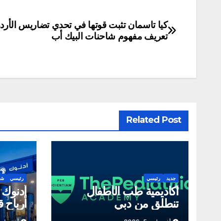
كيا تاسمان تثبت قوتها في تحدي تضاريس الأردن
تصفّح
تعريف مفهوم شاحنات البيك أب
المقالات
Related Post
جديد
رئيسي
رئيسي
شر
أكاديمية طب الأطفال
أدنوك 
تنطلق من دبي
أرباح قي