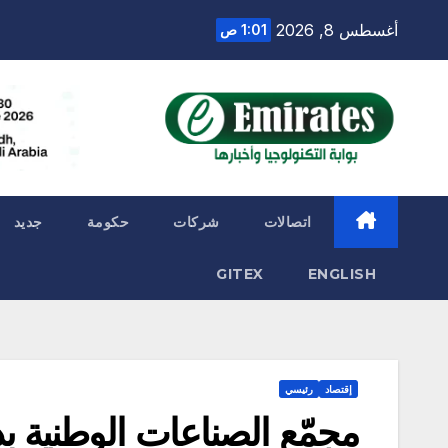
Ski
أغسطس 8, 2026
1:01 ص
t
conten
اتصالات
شركات
حكومة
جديد
GITEX
ENGLISH
إقتصاد
رئيسي
مجمّع الصناعات الوطنية 