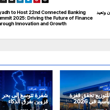
 وتعيد
yadh to Host 22nd Connected Banking
mmit 2025: Driving the Future of Finance
rough Innovation and Growth
كات
رئيسي
شركات
للتوزيع تحقق قفزة
شفرة تتوسع إلى بحر
اسية في 2026
قزوين بفرق الذكاء
الاصطناعي