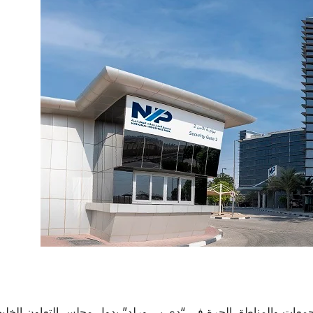
لمجمعات والمناطق الحرة في “دي بي ورلد” بدول مجلس التعاون الخلي