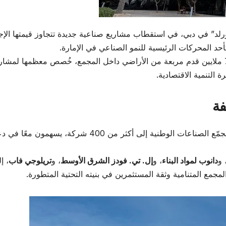
رلد” في دبي، في استقطاب مشاريع صناعية جديدة تتجاوز قيمتها الإج
وخلال الفترة من يناير حتى سبتمبر، تم تأجير أكثر من 7 ملايين قدم مربعة من الأراضي داخل المجمع، خُصص معظمها لمشا
التنمية الاقتصادية.
بفضل هذا الإقبال المتزايد، ارتفع عدد المستأجرين في مجمّع الصناعات الوطنية إلى أكثر من 400 شركة، يس
 و
دانوب لمواد البناء
، و
إل. تي. فودز الشرق الأوسط
، و
تريلوجي فاب
، إ
مع المتنامية وثقة المستثمرين في بنيته التحتية المتطورة.