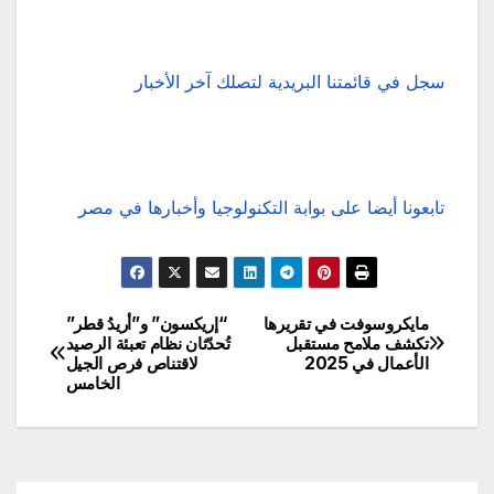
سجل في قائمتنا البريدية لتصلك آخر الأخبار
تابعونا أيضا على بوابة التكنولوجيا وأخبارها في مصر
مايكروسوفت في تقريرها
“إريكسون” و”أريدُ قطر”
تصفّح
تكشف ملامح مستقبل
تُحدّثان نظام تعبئة الرصيد
الأعمال في 2025
لاقتناص فرص الجيل
المقالات
الخامس