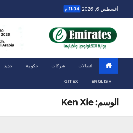
Ski
أغسطس 6, 2026
11:04 م
t
conten
اتصالات
شركات
حكومة
جديد
GITEX
ENGLISH
الوسم:
Ken Xie