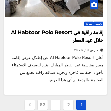
رئيسي
سياحة
إقامة راقية في Al Habtoor Polo Resort
خلال عيد الفطر
مارس 13, 2026
أعلن Al Habtoor Polo Resort عن إطلاق عرض إقامة
مميز بمناسبة عيد الفطر المبارك، يتيح للضيوف الاستمتاع
بأجواء احتفالية فاخرة وتجربة ضيافة راقية تجمع بين
الفخامة والهدوء. ويأتي هذا العرض…
تعدد
63
…
2
1