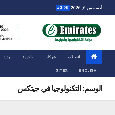
Ski
أغسطس 6, 2026
3:06 م
t
conten
اتصالات
شركات
حكومة
جديد
GITEX
ENGLISH
الوسم:
التكنولوجيا في جيتكس