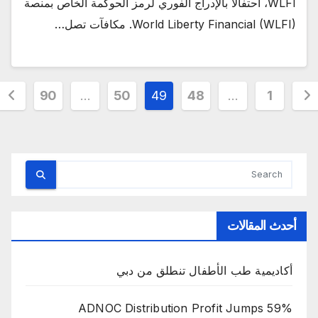
WLFI، احتفالاً بالإدراج الفوري لرمز الحوكمة الخاص بمنصة
World Liberty Financial (WLFI). مكافآت تصل…
دد
90
…
50
49
48
…
1
حات
مقالات
أحدث المقالات
أكاديمية طب الأطفال تنطلق من دبي
ADNOC Distribution Profit Jumps 59%