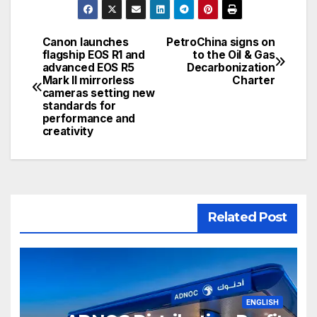
Canon launches
PetroChina signs on
تصفّح
flagship EOS R1 and
to the Oil & Gas
advanced EOS R5
Decarbonization
المقالات
Mark II mirrorless
Charter
cameras setting new
standards for
performance and
creativity
Related Post
ENGLISH