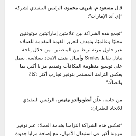
قال
مسعود م. شريف محمود
، الرئيس التنفيذي لشركة
“إي آند الإمارات”:
“تجمع هذه الشراكة بين علامتين إماراتيتين موثوقتين
محليًا وعالميًا، وتهدف لتعزيز القيمة المقدمة للعملاء
عبر حلول مرنة تربط بين المنصتين. من خلال إتاحة
تبادل نقاط Smiles وأميال ضيف الاتحاد بسلاسة، نعمل
على توسيع منظومة المكافآت وتقديم مزايا أكبر، بما
يعكس التزامنا المستمر بتوفير تجارب أكثر ذكاءً
واتصالًا.”
من جانبه، علّق
أنطونوالدو نيفيس
، الرئيس التنفيذي
للاتحاد للطيران:
“تعكس هذه الشراكة التزامنا بخدمة العملاء عبر توفير
مرونة أكبر في استبدال الأميال، مع إضافة مزايا جديدة