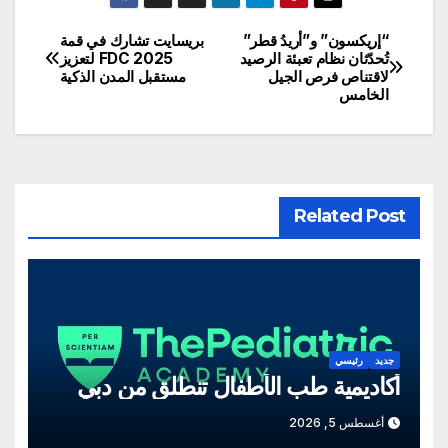
“إريكسون” و”أريدُ قطر”
بريسايت تشارك في قمة
تصفّح
تُحدّثان نظام تعبئة الرصيد
FDC 2025 لتعزيز
لاقتناص فرص الجيل
مستقبل المدن الذكية
المقالات
الخامس
Related Post
جديد
رئيسي
أكاديمية طب الأطفال تنطلق من دبي
أغسطس 5, 2026