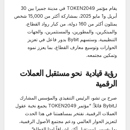
يقام مؤتمر TOKEN2049 في مدينة جميرا بين 30
أبريل و1 مايو 2025، بمشاركة أكثر من 15,000 شخص
يمثلون أكثر من 160 دولة، من كبار رواد القطاع،
والمبتكرين، والمطورين، والمستثمرين، والجهات
التنظيمية. وستسهم Bybit بدور فاعل في تعزيز
الحوارات وتوسيع معارف القطاع، بما يعزز نموه
وتمكين مجتمعه.
رؤية قيادية
نحو مستقبل العملات
الرقمية
صرح بن تشو، الرئيس التنفيذي والمؤسس المشارك
لـBybit قائلاً: “مؤتمر TOKEN2049 يجمع نخبة عقول
العملات الرقمية. نفتخر بمساهمتنا في هذا الحدث
لتعزيز الحوار العالمي ودعم مجتمع الأصول الرقمية،
بما يؤسس لمستقبل أكثر إشراقاً لهذا القطاع”.