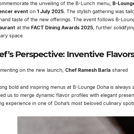
ommemorate the unveiling of the B-Lunch menu,
B-Lounge
uencer event
on
1 July 2025
. The stylish gathering was tai
-hand taste of the new offerings. The event follows B-Loun
aurant
at the
FACT Dining Awards 2025
, further solidifyi
nary space.
ef’s Perspective: Inventive Flavor
enting on the new launch,
Chef Ramesh Barla
shared:
ating bold and inspiring menus at B-Lounge Doha is always
ed us to merge dynamic flavor profiles with elegant present
ng experience in one of Doha’s most beloved culinary spots.