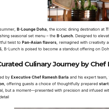
 summer,
B-Lounge Doha
, the iconic dining destination at
T
eshing seasonal set menu – the
B-Lunch
. Designed to eleva
tful twist to
Pan-Asian flavors
, reimagined with creativity 
5
, B-Lunch is poised to become a standout offering on Doha
Curated Culinary Journey by Chef
ted by
Executive Chef Ramesh Barla
and his expert team,
on
, offering guests a choice of thoughtfully prepared
start
l, but a moment—presented with precision and infused with
etail.