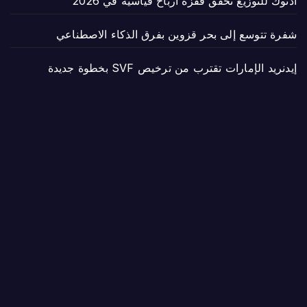
أدنوك للتوزيع تحقق قفزة أرباح قياسية في 2026
شفرة تتوسع إلى بحر قزوين بفرق الذكاء الاصطناعي
إيدنريد الإمارات تقترب من ترخيص SVF بخطوة جديدة