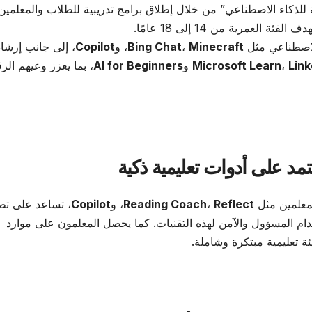
للذكاء الاصطناعي” من خلال إطلاق برامج تدريبية للطلاب والمعلمين
لعمرية من 14 إلى 18 عامًا.
الاصطناعي مثل
Minecraft
،
Bing Chat
، و
Copilot
، إلى جانب إرشا
Link
،
Microsoft Learn
و
AI for Beginners
، بما يعزز وعيهم الر
مد على أدوات تعليمية ذكية
معلمين مثل
Reflect
،
Reading Coach
، و
Copilot
، تساعد على تط
ام المسؤول والآمن لهذه التقنيات. كما يحصل المعلمون على موارد
ة تعليمية مبتكرة وشاملة.