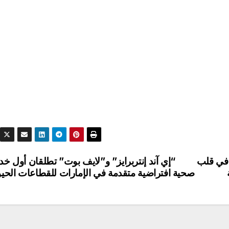
 في قلب
“إي آند إنتربرايز” و”لايف بوت” تطلقان أول خد
صحية افتراضية متقدمة في الإمارات للقطاعات الحيو