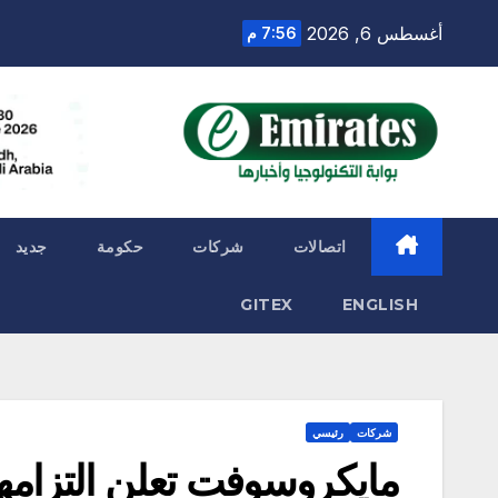
Ski
أغسطس 6, 2026
7:56 م
t
conten
اتصالات
شركات
حكومة
جديد
GITEX
ENGLISH
شركات
رئيسي
مايكروسوفت تعلن التزامها 