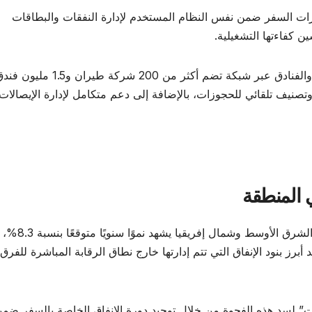
زات السفر ضمن نفس النظام المستخدم لإدارة النفقات والبطاقات
 كفاءتها التشغيلية.
كما تُمكّن فرق الشؤون المالية من حجز تذاكر الطيران والفنادق عبر شبكة تضم أكثر من 200 شركة طيران و1.5 م
نيف تلقائي للحجوزات، بالإضافة إلى دعم متكامل لإدارة الإيصالات
 المنطقة
أشارت الشركة إلى أن قطاع سفر الأعمال في منطقة ا
ولار بحلول عام 2030، ما يجعله أحد أبرز بنود الإنفاق التي تتم إدارتها خارج نطاق الرقابة المباشرة للفرق
 لسد هذه الفجوة من خلال توحيد دورة الإنفاق الخاصة بالسفر ضم