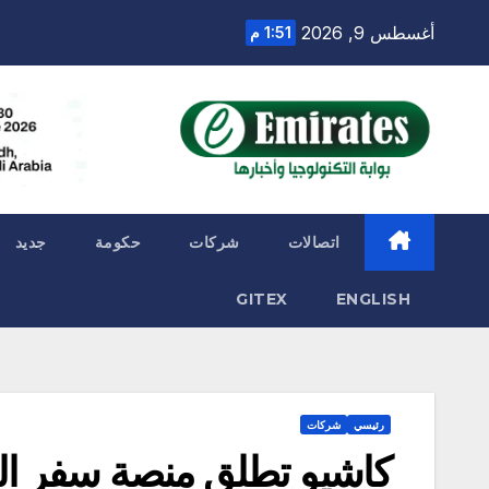
Ski
أغسطس 9, 2026
1:51 م
t
conten
اتصالات
شركات
حكومة
جديد
GITEX
ENGLISH
رئيسي
شركات
كاشيو تطلق منصة سفر الش