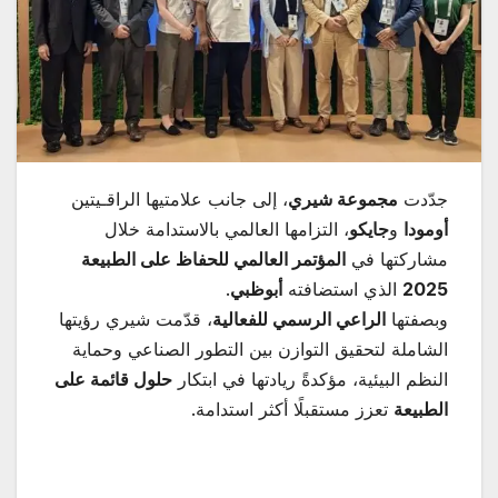
جدّدت
مجموعة شيري
، إلى جانب علامتيها الراقـيتين
أومودا
و
جايكو
، التزامها العالمي بالاستدامة خلال
مشاركتها في
المؤتمر العالمي للحفاظ على الطبيعة
2025
الذي استضافته
أبوظبي
.
وبصفتها
الراعي الرسمي للفعالية
، قدّمت شيري رؤيتها
الشاملة لتحقيق التوازن بين التطور الصناعي وحماية
النظم البيئية، مؤكدةً ريادتها في ابتكار
حلول قائمة على
الطبيعة
تعزز مستقبلًا أكثر استدامة.