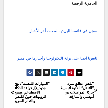
الجاهزية الرقمية
.
سجل في قائمتنا البريدية لتصلك آخر الأخبار
تابعونا أيضا على بوابة التكنولوجيا وأخبارها في مصر
“يانغو” تطلق ميزة
“المهارات اللمسية”: نهج
تصفّح
“التنقل” الذكية لتبسيط
جديد يغيّر قواعد الذكاء
حركة المواصلات بين
الاصطناعي ويمنح
المقالات
أبوظبي والشارقة
الروبوتات حسّ اللمس
والتعلّم السريع