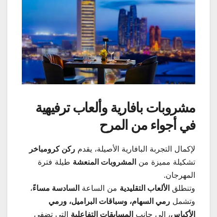
مشروبات بافارية وألعاب ترفيهية
في أجواء من المرح
لإكمال التجربة البافارية الأصيلة، يقدم
ركن كرومباخر
تشكيلة مميزة من
المشروبات المنعشة
طيلة فترة
المهرجان.
وتنطلق
الألعاب التقليدية
من الساعة
السادسة مساءً
،
وتشمل
رمي السهام، وسباقات البراميل، ورمي
الأكياس
، إلى جانب
المسابقات التفاعلية
التي تضفي