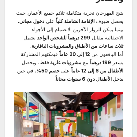
يتيح المهرجان تجربة متكاملة تلائم جميع الأعمار، حيث
يحصل ضيوف
الإقامة الشاملة كلياً
على
دخول مجاني
،
بينما يمكن للزوار الآخرين الانضمام إلى الأجواء
الاحتفالية مقابل
299
درهماً للشخص الواحد
تشمل
ثلاث ساعات من الأطباق والمشروبات البافارية
.
أما اليافعون من
12
إلى 20 عاماً
فيمكنهم المشاركة
بسعر
199
درهماً
مع
مشروبات غازية فقط
، ويحصل
الأطفال من 6 إلى 12 عاماً
على
خصم 50
%
، في حين
يدخل الأطفال دون 6 سنوات مجاناً
.