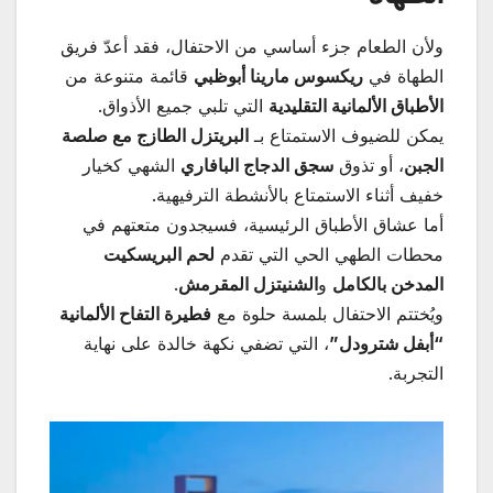
ولأن الطعام جزء أساسي من الاحتفال، فقد أعدّ فريق
الطهاة في
ريكسوس مارينا أبوظبي
قائمة متنوعة من
الأطباق الألمانية التقليدية
التي تلبي جميع الأذواق.
يمكن للضيوف الاستمتاع بـ
البريتزل الطازج مع صلصة
الجبن
، أو تذوق
سجق الدجاج البافاري
الشهي كخيار
خفيف أثناء الاستمتاع بالأنشطة الترفيهية.
أما عشاق الأطباق الرئيسية، فسيجدون متعتهم في
محطات الطهي الحي التي تقدم
لحم البريسكيت
المدخن بالكامل
و
الشنيتزل المقرمش
.
ويُختتم الاحتفال بلمسة حلوة مع
فطيرة التفاح الألمانية
“أبفل شترودل
”
، التي تضفي نكهة خالدة على نهاية
التجربة.