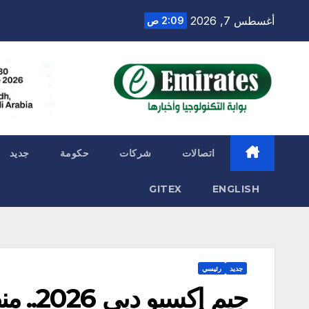
Ski
أغسطس 7, 2026
2:09 ص
t
conten
اتصالات
شركات
حكومة
جديد
GITEX
ENGLISH
جديد
رئيسي
جيم إك