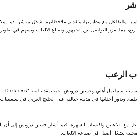
اشر
طوير، والتفاعل مع مطوريها، وتقديم ملاحظاتهم بشكل مباشر. كما يمك
يع، مما يعزز التواصل بين الجمهور وصناع الألعاب ويسهم في تطوير
اب الرعب
من بين أبرز المشاركين، يبرز استوديو “Foxrito” الذي أسسه إسماعيل أهلي وحسين درويش، حيث يقدم لعبة “Darkness
طقة. وتدور أحداثها في مدينة خيالية على الخليج العربي في تسعينيات
عل مع اللاعبين واكتساب الشهرة، فيما أشار حسين درويش إلى أن ا
محلية بشكل أصيل في صناعة الألعاب.