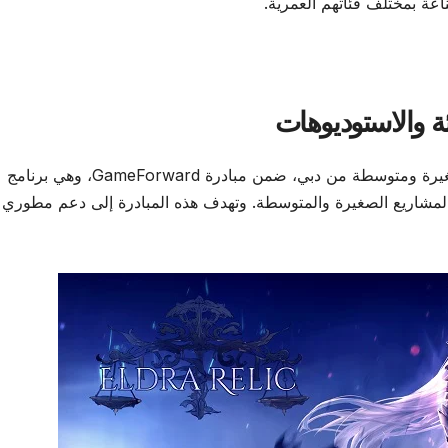
اعة بمختلف فئاتهم العمرية.
 والاستوديوهات
يشهد المعرض مشاركة أكثر من 17 استوديو وشركة صغيرة ومتوسطة من دبي، ضمن مبادرة GameForward، وهي برنامج
لمشاريع الصغيرة والمتوسطة. وتهدف هذه المبادرة إلى دعم مطوري