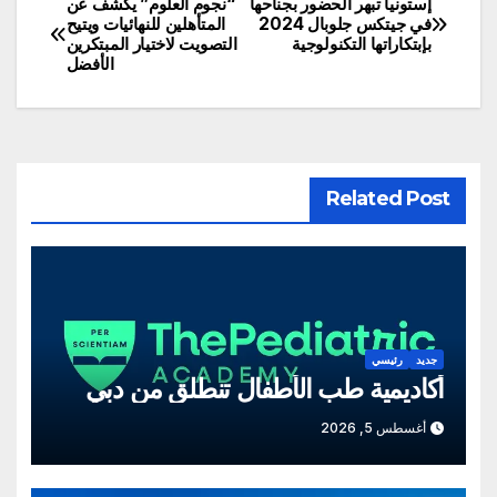
إستونيا تبهر الحضور بجناحها
“نجوم العلوم” يكشف عن
تصفّح
في جيتكس جلوبال 2024
المتأهلين للنهائيات ويتيح
بإبتكاراتها التكنولوجية
التصويت لاختيار المبتكرين
المقالات
الأفضل
Related Post
جديد
رئيسي
أكاديمية طب الأطفال تنطلق من دبي
أغسطس 5, 2026