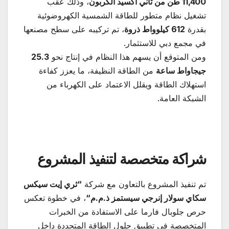
11,400
طن من ثاني أكسيد الكربون
، وذلك عقب
تشغيل نظام متطور للطاقة الشمسية الكهروضوئية
بقدرة
612
كيلوواط ذروة
، تم تركيبه على سطح مصنعها
في مجمع دبي للاستثمار.
ومن المتوقع أن يسهم هذا النظام في إنتاج نحو
25.3
جيجاواط ساعة
من الطاقة النظيفة، ما يعزز كفاءة
استهلاك الطاقة ويقلل الاعتماد على الكهرباء من
الشبكة العامة.
شراكة متخصصة لتنفيذ المشروع
تم تنفيذ المشروع بالتعاون مع شركة
“
ثري إيت سيكس
سكاي سولار إنرجي سيستمز ذ.م.م
“
، في خطوة تعكس
حرص جلوبال فارما على الاستفادة من الخبرات
المتخصصة في تطبيق حلول الطاقة المتجددة داخل