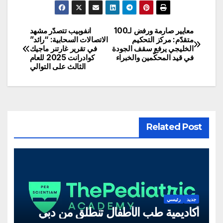
معايير صارمة ورفض لـ100
انفوبيب تتصدّر مشهد
تصفّح
متقدّم: مركز التحكيم
الاتصالات السحابية: “رائد”
الخليجي يرفع سقف الجودة
في تقرير غارتنر ماجيك
المقالات
في قيد المحكّمين والخبراء
كوادرانت 2025 للعام
الثالث على التوالي
Related Post
جديد
رئيسي
أكاديمية طب الأطفال تنطلق من دبي