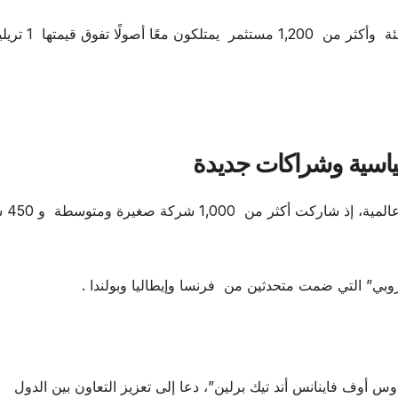
المعرض هذا العام يستضيف أكثر من 1,800 شركة ناشئة وأكثر من 1,200 م
كما شهد اليوم الأول 
وبي” التي ضمت متحدثين من فرنسا وإيطاليا وبولندا .
س أوف فاينانس أند تيك برلين”، دعا إلى تعزيز التعاون بين الدول