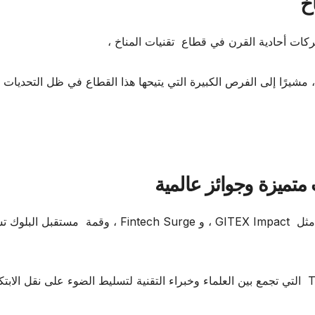
خ
ركات أحادية القرن في قطاع تقنيات المناخ ،
ث تحدث شون آوسوليفان ، مؤسس شركة SOSV ، مشيرًا إلى الفرص الكبيرة التي يتيحها هذا القطاع في ظل التحديات
على مدى أيامه الأربعة، يتضمن المعرض فعاليات بارزة مثل GITEX Impact ، و Fintech Surge ، وقمة م
كما يشهد ولأول مرة تنظيم فعالية Tech Transfer 3.0 التي تجمع بين العلماء وخبراء التقنية لتسليط الضوء على نقل ال