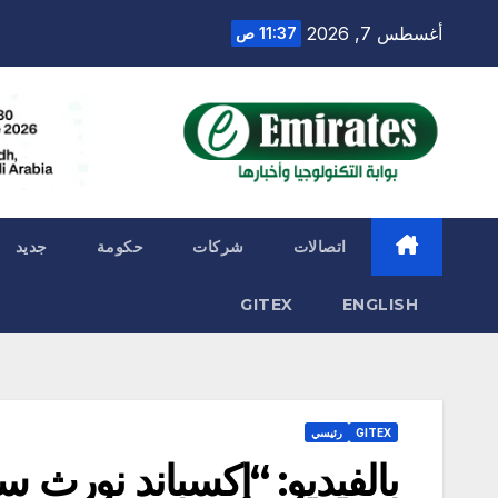
Ski
أغسطس 7, 2026
11:37 ص
t
conten
اتصالات
شركات
حكومة
جديد
GITEX
ENGLISH
GITEX
رئيسي