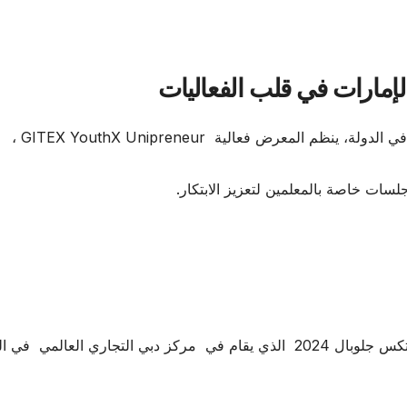
المعرض فعالية GITEX YouthX Unipreneur ،
ات خاصة بالمعلمين لتعزيز الابتكار.
كما يتزامن “إكسباند نورث ستار 2024” مع معرض جيتكس جلوبال 2024 الذي يقام في مركز دبي التجاري العالمي 