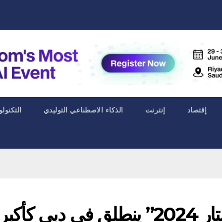
إقتصاد
إنترنت
الذكاء الاصطناعي التوليدي
التكنولو
بالفيديو: “إكسباند نورث ستار 2024” ينطلق في دبي كأكبر