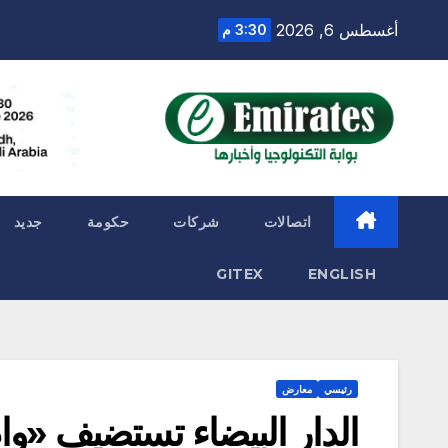
Ski
أغسطس 6, 2026
3:30 م
t
conten
اتصالات
شركات
حكومة
جديد
GITEX
ENGLISH
رئيسي
معارض
الدار البيضاء تستضيف «وا