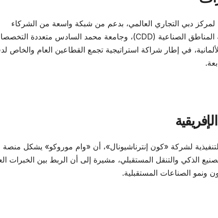
 لمركز دبي التجاري العالمي، بدعم من شبكة واسعة من الشركاء
الإقليميين والدوليين، من بينهم MSC Pro، ومركز تنمية المناطق الصناعية (CDD)، وجامعة محمد السادس متعددة الت
قنية (UM6P)، و«أدفانتاج أوستريا»، وهيئة BVMW الألمانية، في إطار شراكة استراتيجية تجمع القطاعين العام والخاص ل
عة.
لإفريقية
لتنفيذية لشركة «كون إنترناشيونال»، أن «وام موروكو» يشكل منصة
نيع الذكي والتنقل المستقبلي، مشيرة إلى أن الربط بين الخبرات الع
اون ونمو الصناعات المستقبلية.