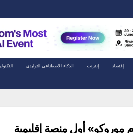
إقتصاد
إنترنت
الذكاء الاصطناعي التوليدي
التكنولو
م موروكو» أول منصة إقليمية