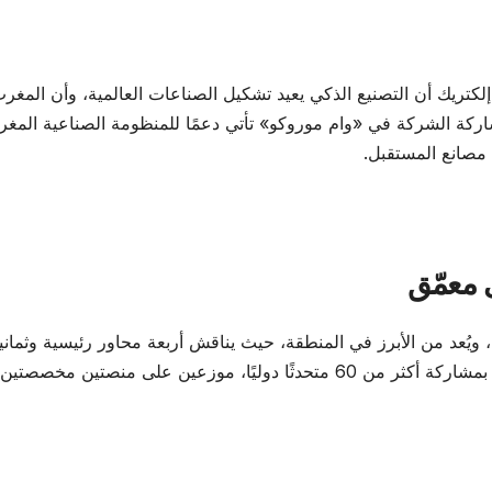
تريك أن التصنيع الذكي يعيد تشكيل الصناعات العالمية، وأن المغر
اركة الشركة في «وام موروكو» تأتي دعمًا للمنظومة الصناعية المغرب
 مصانع المستقبل.
 معمّق
، ويُعد من الأبرز في المنطقة، حيث يناقش أربعة محاور رئيسية وثماني
قطاعات محورية، عبر أكثر من 60 ساعة من المحتوى، بمشاركة أكثر من 60 متحدثًا دوليًا، موزعين على منصتين مخصصتين