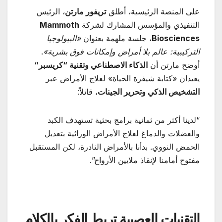
على المنصة الرئيسية، أطلق
تريفور مارتن
، الرئيس
التنفيذي والمؤسس المشارك لشركة
Mammoth
Biosciences
، جلسة ملهمة بعنوان
«
البيولوجيا
التركيبية: عالم بلا أمراض وإمكانات فوق بشرية
»
.
أوضح مارتن أن
الذكاء الاصطناعي وتقنية “كريسبر
“
يعيدان «كتابة شيفرة الحياة» لعلاج الأمراض عبر
التشخيص الذكي وتحرير الجينات
، قائلاً:
“لدينا أكثر من ثمانية برامج بحثية تستهدف الكبد
والعضلات والدماغ لعلاج الأمراض الوراثية بتعديل
الحمض النووي. بدأنا بالأمراض النادرة، لكن المستقبل
مفتوح أمامنا لإنقاذ ملايين الأرواح”.
التقنيات العصبية تربط الفكر بالكلام