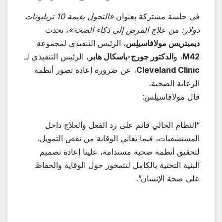
في جلسة مشتركة بعنوان
«
التحول بقيمة 10 تريليونات
دولار: من علاج المرض إلى ذكاء الصحة
»
، تحدث
ديميتريس مولافاسيلِس
، الرئيس التنفيذي لمجموعة
M42
، و
الدكتور جورج-باسكال هابر
، الرئيس التنفيذي لـ
Cleveland Clinic
، عن ضرورة إعادة تصور أنظمة
الرعاية الصحية.
قال مولافاسيلِس:
“النظام الحالي قائم على رد الفعل والعلاج داخل
المستشفيات، فيما تعاني الوقاية من نقص التمويل.
لتحقيق أنظمة صحية مستدامة، علينا إعادة تصميم
البنية التحتية بالكامل لتتمحور حول الوقاية والحفاظ
على صحة الإنسان”.