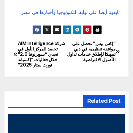
تابعونا أيضا على بوابة التكنولوجيا وأخبارها في مصر
“إكس بيس” تحصل على
شركة AIM Intelligence
تصفّح
موافقة تنظيمية في دبي
تحصد المركز الأول في
تمهيدًا لإطلاق خدمات تداول
تحدي “سوبرنوفا 2.0”
المقالات
الأصول الافتراضية
خلال فعاليات “إكسباند
نورث ستار 2025”
Related Post