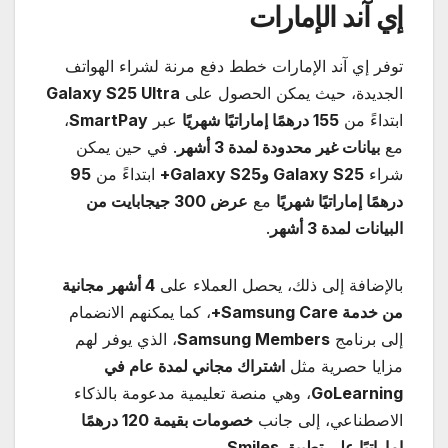
إي آند الإمارات
توفر إي آند الإمارات خطط دفع مرنة لشراء الهواتف
الجديدة، حيث يمكن الحصول على
Galaxy S25 Ultra
ابتداءً من
155
درهمًا إماراتيًا شهريًا
عبر
SmartPay
،
مع
بيانات غير محدودة لمدة 3 أشهر
. في حين يمكن
شراء
Galaxy S25
و
Galaxy S25+
ابتداءً من
95
درهمًا إماراتيًا شهريًا
مع
عرض 300 جيجابايت من
البيانات لمدة 3 أشهر
.
بالإضافة إلى ذلك، يحصل العملاء على
4
أشهر مجانية
من خدمة
Samsung Care+
، كما يمكنهم الانضمام
إلى برنامج
Samsung Members
، الذي يوفر لهم
مزايا حصرية مثل
اشتراك مجاني لمدة عام في
GoLearning
، وهي منصة تعليمية مدعومة بالذكاء
الاصطناعي، إلى جانب
خصومات بقيمة 120 درهمًا
إماراتيًا على تطبيق
Smiles
.