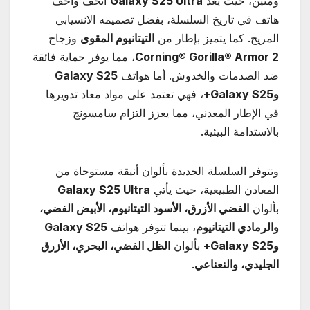
ومتين، حيث يعد
Galaxy S25 Ultra
أنحف وأخف
هاتف في تاريخ السلسلة، بفضل تصميمه الانسيابي
المريح. كما يتميز بإطار من
التيتانيوم المقوى
وزجاج
Corning® Gorilla® Armor 2
، مما يوفر حماية فائقة
ضد الصدمات والخدوش. أما هواتف
Galaxy S25
و
Galaxy S25+
، فهي تعتمد على مواد معاد تدويرها
في الإطار المعدني، مما يعزز التزام سامسونج
بالاستدامة البيئية.
وتتوفر السلسلة الجديدة بألوان أنيقة مستوحاة من
المعادن الطبيعية، حيث يأتي
Galaxy S25 Ultra
بألوان
الفضي الأزرق، الأسود التيتانيوم، الأبيض الفضي،
والرمادي التيتانيوم
، بينما تتوفر هواتف
Galaxy S25
و
Galaxy S25+
بألوان
الظل الفضي، البحري، الأزرق
الجليدي، والنعناعي
.