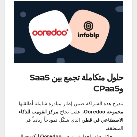
حلول متكاملة تجمع بين
SaaS
و
CPaaS
تندرج هذه الشراكة ضمن إطار مبادرة شاملة أطلقتها
مجموعة
Ooredoo
، عقب نجاح
مركز انفوبيب للذكاء
الاصطناعي في قطر
، الذي شكّل نموذجاً ريادياً في
المنطقة.
ومن خلال هذه الخطوة، تسعى
Ooredoo
الكويت
إلى