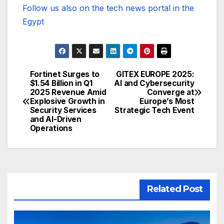
Follow us also on the tech news portal in the
Egypt
Fortinet Surges to
GITEX EUROPE 2025:
تصفّح
$1.54 Billion in Q1
AI and Cybersecurity
2025 Revenue Amid
Converge at
المقالات
Explosive Growth in
Europe’s Most
Security Services
Strategic Tech Event
and AI-Driven
Operations
Related Post