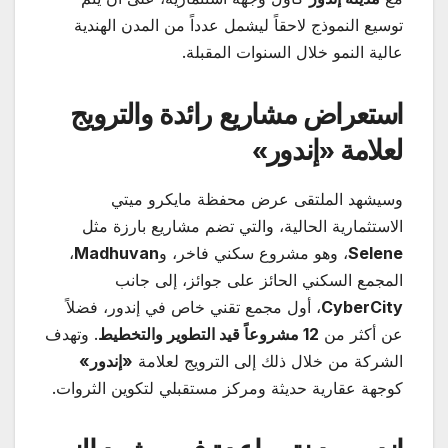
توسيع النموذج لاحقاً ليشمل عدداً من المدن الهندية
عالية النمو خلال السنوات المقبلة.
استعراض مشاريع رائدة والترويج
لعلامة «إندور
»
وسيشهد الملتقى عرض محفظة مايكرو ميتي
الاستثمارية الحالية، والتي تضم مشاريع بارزة مثل
Selene
، وهو مشروع سكني فاخر، و
Madhuvan
،
المجمع السكني الحائز على جوائز، إلى جانب
CyberCity
، أول مجمع تقني خاص في إندور، فضلاً
عن أكثر من
12
مشروعاً قيد التطوير والتخطيط
. وتهدف
الشركة من خلال ذلك إلى الترويج لعلامة
«
إندور
»
كوجهة عقارية حديثة ومركز مستقبلي لتكوين الثروات.