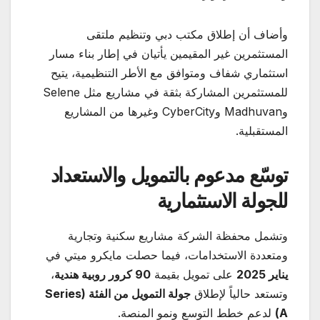
وأضاف أن إطلاق مكتب دبي وتنظيم ملتقى
المستثمرين غير المقيمين يأتيان في إطار بناء مسار
استثماري شفاف ومتوافق مع الأطر التنظيمية، يتيح
للمستثمرين المشاركة بثقة في مشاريع مثل Selene
وMadhuvan وCyberCity وغيرها من المشاريع
المستقبلية.
توسّع مدعوم بالتمويل والاستعداد
للجولة الاستثمارية
وتشمل محفظة الشركة مشاريع سكنية وتجارية
ومتعددة الاستخدامات، فيما حصلت مايكرو ميتي في
يناير 2025
على تمويل بقيمة
90
كرور روبية هندية
،
وتستعد حالياً لإطلاق
جولة التمويل من الفئة
(Series
A)
لدعم خطط التوسع ونمو المنصة.