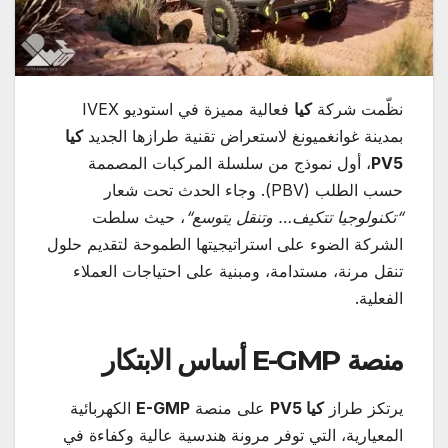
نظّمت شركة
كيا
فعالية مميزة في استوديو IVEX
بمدينة غوانغميونغ لاستعراض تقنية طرازها الجديد
كيا
PV5
، أول نموذج من سلسلة المركبات المصممة
حسب الطلب (PBV). وجاء الحدث تحت شعار
“
تكنولوجيا تتكيف… وتنقل يتوسع
“
، حيث سلطت
الشركة الضوء على استراتيجيتها الطموحة لتقديم حلول
تنقل مرنة، مستدامة، ومبنية على احتياجات العملاء
الفعلية.
منصة
E-GMP
أساس الابتكار
يرتكز طراز
كيا
PV5
على منصة
E-GMP
الكهربائية
المعيارية، التي توفر مرونة هندسية عالية وكفاءة في