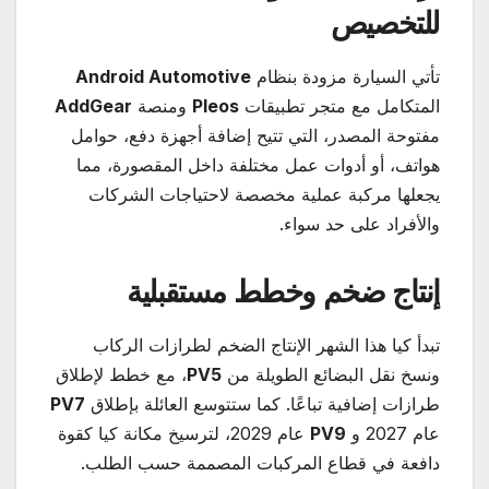
للتخصيص
تأتي السيارة مزودة بنظام
Android Automotive
المتكامل مع متجر تطبيقات
Pleos
ومنصة
AddGear
مفتوحة المصدر، التي تتيح إضافة أجهزة دفع، حوامل
هواتف، أو أدوات عمل مختلفة داخل المقصورة، مما
يجعلها مركبة عملية مخصصة لاحتياجات الشركات
والأفراد على حد سواء.
إنتاج ضخم وخطط مستقبلية
تبدأ كيا هذا الشهر الإنتاج الضخم لطرازات الركاب
ونسخ نقل البضائع الطويلة من
PV5
، مع خطط لإطلاق
طرازات إضافية تباعًا. كما ستتوسع العائلة بإطلاق
PV7
عام 2027 و
PV9
عام 2029، لترسيخ مكانة كيا كقوة
دافعة في قطاع المركبات المصممة حسب الطلب.