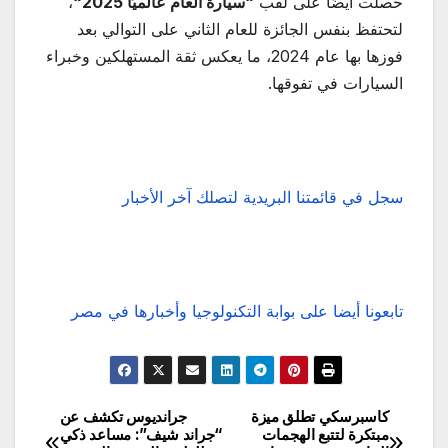
حصلت أيضًا على لقب
“
سيارة العام عالميًا 2025
“
،
لتحتفظ بنفس الجائزة للعام الثاني على التوالي بعد
فوزها بها عام 2024، ما يعكس ثقة المستهلكين وخبراء
السيارات في تفوقها.
سجل في قائمتنا البريدية لتصلك آخر الأخبار
تابعونا أيضا على بوابة التكنولوجيا وأخبارها في مصر
كاسبرسكي تطلق ميزة
جرانديوس تكشف عن
تصفّح
مبتكرة لتتبع الهجمات
“جراند شيف”: مساعد ذكي