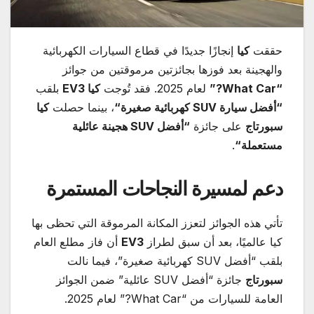
حققت
كيا
إنجازًا جديدًا في قطاع السيارات الكهربائية
والهجينة بعد فوزها بجائزتين مرموقتين من جوائز
“What Car?”
لعام 2025. فقد تُوجت
كيا
EV3
بلقب
“
أفضل سيارة
SUV
كهربائية صغيرة
“
، بينما حصلت
كيا
سبورتاج
على جائزة
“
أفضل
SUV
هجينة عائلية
مستعملة
“
.
دعم لمسيرة النجاحات المستمرة
تأتي هذه الجوائز لتعزز المكانة المرموقة التي تحظى بها
كيا عالميًا، بعد أن سبق لطراز
EV3
أن فاز مطلع العام
بلقب “أفضل SUV كهربائية صغيرة”، فيما نالت
سبورتاج
جائزة “أفضل SUV عائلية” ضمن الجوائز
العامة للسيارات من “What Car?” لعام 2025.