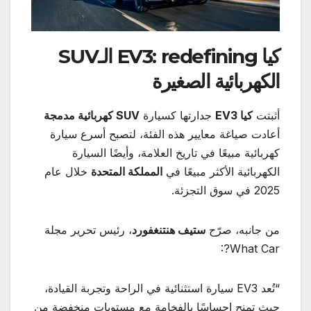
كيا
EV3: redefining
الـ
SUV
الكهربائية الصغيرة
أثبتت
كيا
EV3
جدارتها كسيارة
SUV
كهربائية مدمجة
أعادت صياغة معايير هذه الفئة، لتصبح أسرع سيارة
كهربائية مبيعًا في تاريخ العلامة، وأيضًا السيارة
الكهربائية الأكثر مبيعًا في
المملكة المتحدة
خلال عام
2025 في سوق التجزئة.
من جانبه، صرّح
ستيف هنتنغفورد
، رئيس تحرير مجلة
What Car?:
“تُعد EV3 سيارة استثنائية في الراحة وتجربة القيادة،
حيث تمنح إحساسًا بالفخامة مع مستويات منخفضة من