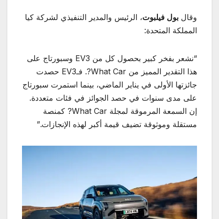
وقال
بول فيلبوت
، الرئيس والمدير التنفيذي لشركة كيا
المملكة المتحدة:
“نشعر بفخر كبير بحصول كل من EV3 وسبورتاج على
هذا التقدير المميز من What Car?. فـEV3 حصدت
جائزتها الأولى في يناير الماضي، بينما استمرت سبورتاج
على مدى سنوات في حصد الجوائز في فئات متعددة.
إن السمعة المرموقة لمجلة What Car? كمنصة
مستقلة وموثوقة تضيف قيمة أكبر لهذه الإنجازات.”