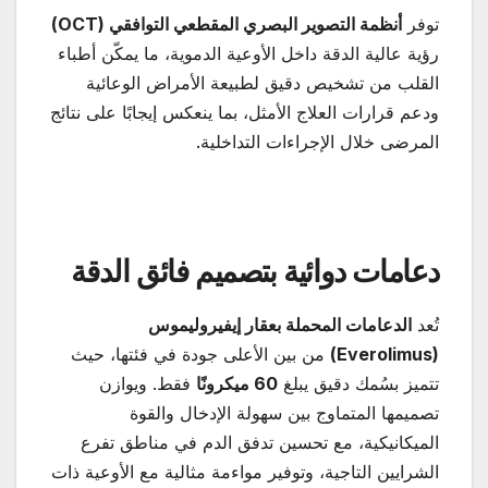
توفر
أنظمة التصوير البصري المقطعي التوافقي
(OCT)
رؤية عالية الدقة داخل الأوعية الدموية، ما يمكّن أطباء
القلب من تشخيص دقيق لطبيعة الأمراض الوعائية
ودعم قرارات العلاج الأمثل، بما ينعكس إيجابًا على نتائج
المرضى خلال الإجراءات التداخلية.
دعامات دوائية بتصميم فائق الدقة
تُعد
الدعامات المحملة بعقار إيفيروليموس
(Everolimus)
من بين الأعلى جودة في فئتها، حيث
تتميز بسُمك دقيق يبلغ
60
ميكرونًا
فقط. ويوازن
تصميمها المتماوج بين سهولة الإدخال والقوة
الميكانيكية، مع تحسين تدفق الدم في مناطق تفرع
الشرايين التاجية، وتوفير مواءمة مثالية مع الأوعية ذات