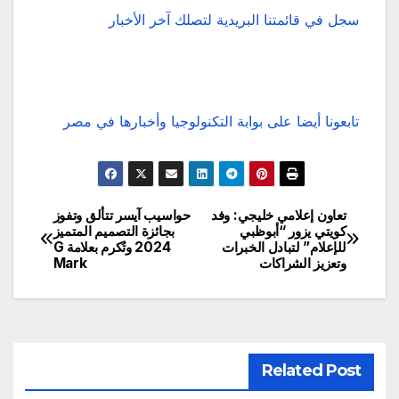
سجل في قائمتنا البريدية لتصلك آخر الأخبار
تابعونا أيضا على بوابة التكنولوجيا وأخبارها في مصر
تعاون إعلامي خليجي: وفد
حواسيب آيسر تتألق وتفوز
تصفّح
كويتي يزور “أبوظبي
بجائزة التصميم المتميز
للإعلام” لتبادل الخبرات
2024 وتُكرم بعلامة G
المقالات
وتعزيز الشراكات
Mark
Related Post