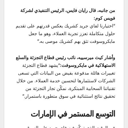
من جانبه، قال رايان فايس، الرئيس التنفيذي لشركة
فويس كوم
:
“اختيارنا لفاي جريد كشريك يعكس قدرتهم على تقديم
حلول متكاملة تعزز تجربة العملاء، وهو ما جعل
مايكروسوفت تثق بهم كشريك موصى به.”
وأشار كيث ميرسييه، نائب رئيس قطاع التجزئة والسلع
الاستهلاكية في مايكروسوفت
:
“يشهد قطاع التجزئة
تغييرات هائلة مدفوعة بفيض من البيانات التي تسعى
الشركات لاستثمارها لتحسين خدمة العملاء. من خلال
تقنياتنا السحابية المبتكرة، نمكّن تجار التجزئة من
تحقيق نتائج استثنائية في سوق متطورة باستمرار.”
التوسع المستمر في الإمارات
في الوقت الذي تركّز فيه فاي جريد على السوق