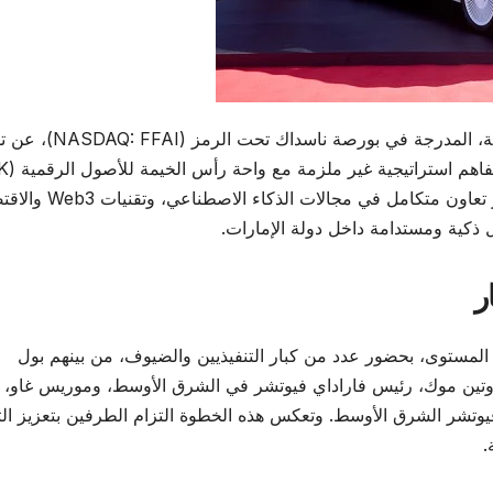
أعلنت شركة فاراداي فيوتشر للسيارات الكهربائية الذكية، المدرجة في بورصة
شركتها التابعة فاراداي فيوت
Digital Assets Oasis). وتهدف الاتفاقية إلى وضع إطار تعاون متكامل في مجالات ال
ل ذكية ومستدامة داخل دولة الإمارات.
ر
لمستوى، بحضور عدد من كبار التنفيذيين والضيوف، من بينهم بول
ار، وتين موك، رئيس فاراداي فيوتشر في الشرق الأوسط، وموريس غاو،
تشر الشرق الأوسط. وتعكس هذه الخطوة التزام الطرفين بتعزيز الت
.