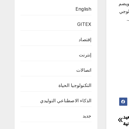
ب 108 آلاف قدم مربعة، ويضم
English
كين التكنولوجي
.
GITEX
إقتصاد
إنترنت
اتصالات
التكنولوجيا الحياة
الذكاء الاصطناعي التوليدي
جديد
يد
ية