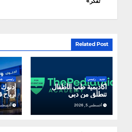
المقالات
تفكر»
Related Post
جديد
رئيسي
رئيسي
شر
أكاديمية طب الأطفال
أدنوك 
تنطلق من دبي
أرباح قي
أغسطس 5, 2026
أغسطس 5, 26