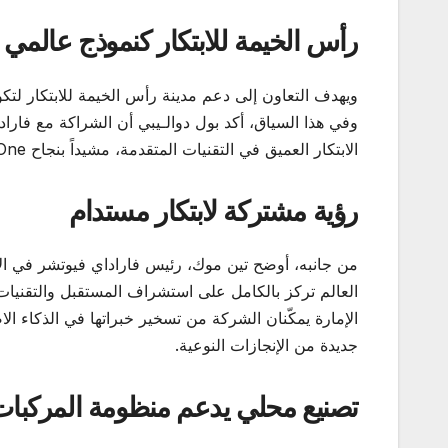
رأس الخيمة للابتكار كنموذج عالمي
ويهدف التعاون إلى دعم مدينة رأس الخيمة للابتكار لتكو
وفي هذا السياق، أكد بول دوالـيبي أن الشراكة مع فا
الابتكار العميق في التقنيات المتقدمة، مشيداً بنجاح FX Super One في السوق الإماراتية.
رؤية مشتركة لابتكار مستدام
من جانبه، أوضح تين موك، رئيس فاراداي فيوتشر في ال
العالم تركز بالكامل على استشراف المستقبل والتقنيات ا
جديدة من الإنجازات النوعية.
تصنيع محلي يدعم منظومة المركبات 