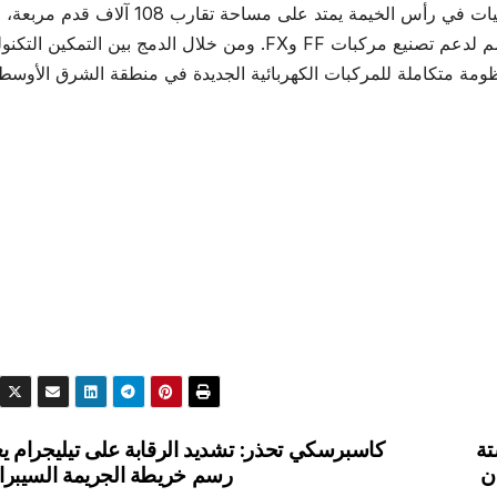
وتشغّل فاراداي فيوتشر حالياً مصنعاً إقليمياً ومركز عمليات في رأس الخيمة يمتد على مساحة تقار
مرافق مكتبية وورش إنتاج ومركزاً تشغيلياً متكاملاً، صُمم لدعم تصنيع مركبات FF وFX. ومن خلال الدمج بين التم
ومة متكاملة للمركبات الكهربائية الجديدة في منطقة الشرق الأوسط
طناعي في 2026: ستة
كاسبرسكي تحذر: تشديد الرقابة على تيليجرام يع
ن
رسم خريطة الجريمة السيبران