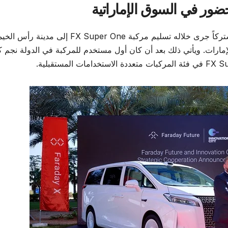
حضور في السوق الإماراتية
وعقب مراسم التوقيع، نظّمت فاراداي فيوتشر حفلاً مشتركاً جرى خلاله تسليم مركبة FX Super One إلى مدينة ر
الإمارات. ويأتي ذلك بعد أن كان أول مستخدم للمركبة في الدولة نجم 