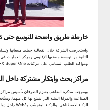
خارطة طريق واضحة للتوسع حتى 2026
الثانية من توسعة مصنعها الإقليمي ومركز العمليات في 
ومواكبة الطلب المتنامي على مركبات FX Super One والمركبات الكهربائية الذكية من الجيل الجديد.
مراكز بحث وابتكار مشتركة داخل ال
وبموجب مذكرة التفاهم، يعتزم الطرفان تأسيس مراكز مشت
الصناعية والمزايا البيئية التي يتمتع بها كل منهما. وست
الذكاء الاصطناعي، والذكاء المتجسّد، وWeb3 داخل دولة الإمارات، بما يدعم بناء منظومة صناعية مستقبلية متكاملة.