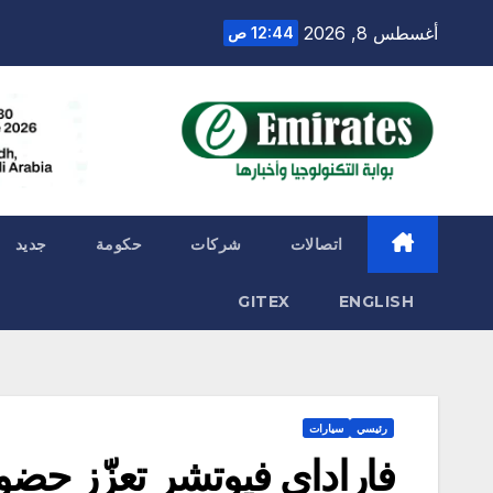
Ski
أغسطس 8, 2026
12:44 ص
t
conten
اتصالات
شركات
حكومة
جديد
GITEX
ENGLISH
رئيسي
سيارات
فاراداي فيوتشر تعزّز حضو