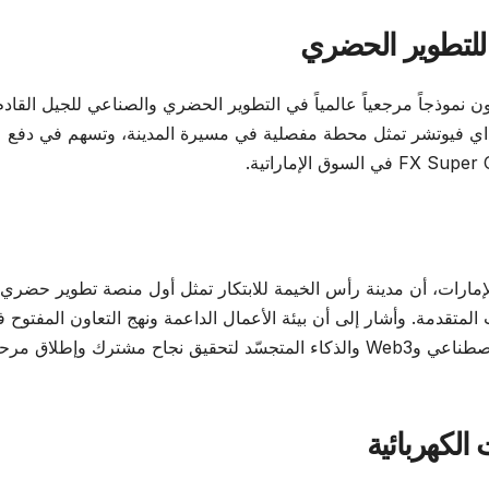
 للتطوير الحضري
ن نموذجاً مرجعياً عالمياً في التطوير الحضري والصناعي للجيل القادم
راداي فيوتشر تمثل محطة مفصلية في مسيرة المدينة، وتسهم في دفع
إمارات، أن مدينة رأس الخيمة للابتكار تمثل أول منصة تطوير حضري
لمتقدمة. وأشار إلى أن بيئة الأعمال الداعمة ونهج التعاون المفتوح 
الإمارة يمكّنان الشركة من تسخير خبراتها في الذكاء الاصطناعي وWeb3 والذكاء المتجسّد لتحقيق نجاح مشترك وإطلاق م
الكهربائية