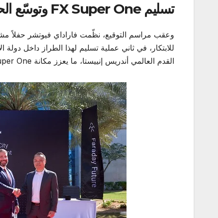
تسليم
FX Super One
وتوسّع ال
للابتكار، في ثاني عملية تسليم لهذا الطراز داخل دولة 
القدم العالمي أندريس إنييستا، ما يعزز مكانة FX Super One في فئة المركبات متعددة الاستخدامات المستقبلية.