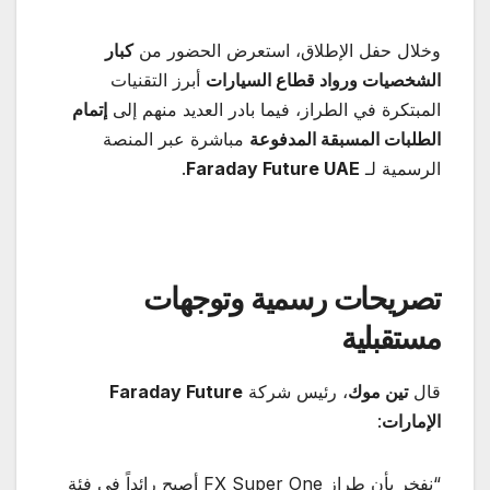
وخلال حفل الإطلاق، استعرض الحضور من
كبار
الشخصيات ورواد قطاع السيارات
أبرز التقنيات
المبتكرة في الطراز، فيما بادر العديد منهم إلى
إتمام
الطلبات المسبقة المدفوعة
مباشرة عبر المنصة
الرسمية لـ
Faraday Future UAE
.
تصريحات رسمية وتوجهات
مستقبلية
قال
تين موك
، رئيس شركة
Faraday Future
الإمارات
:
“نفخر بأن طراز FX Super One أصبح رائداً في فئة