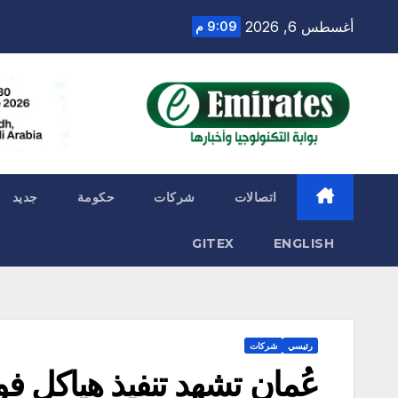
Ski
أغسطس 6, 2026
9:09 م
t
conten
اتصالات
شركات
حكومة
جديد
GITEX
ENGLISH
رئيسي
شركات
عُمان تشهد تنفيذ هياكل ف