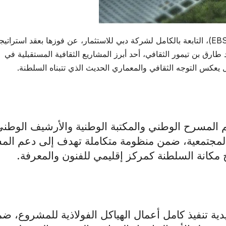
: أعلنت شركة الإمارات لأنظمة المباني الحديدية (EBS)، التابعة بالكامل لشركة دبي للاستثمار، عن فوزها بعقد استرات
ّد طارق بن تيمور الثقافي، أحد أبرز المشاريع الثقافية المستقبلية في
كس التوجه الثقافي والمعماري الحديث الذي تتبناه السلطنة.
ضم المسرح الوطني والمكتبة الوطنية والأرشيف الوطني
المجتمعية، ضمن منظومة متكاملة تهدف إلى دعم الم
 مكانة السلطنة كمركز إقليمي للفنون والمعرفة
.
دية تنفيذ كامل أعمال الهياكل الفولاذية للمشروع، ض