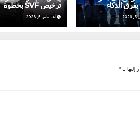
بفرق الذكاء
ترخيص SVF بخطوة
ناعي
جديدة
20
أغسطس 5, 2026
 إليها بـ
*