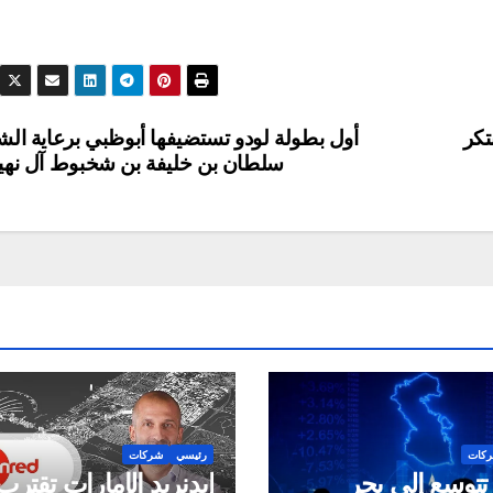
تكر
أول بطولة لودو تستضيفها أبوظبي برعاية الش
سلطان بن خليفة بن شخبوط آل نهي
كات
رئيسي
شركات
توسع إلى بحر
إيدنريد الإمارات تقتر