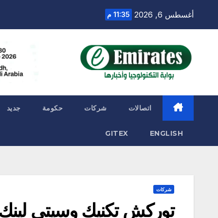
Ski
أغسطس 6, 2026
11:35 م
t
conten
اتصالات
شركات
حكومة
جديد
GITEX
ENGLISH
شركات
توركش تكنيك وسيتي لينك ت