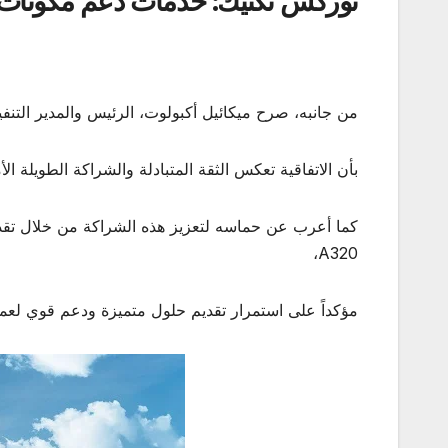
توركش تكنيك: خدمات دعم مكونات م
من جانبه، صرح ميكائيل أكبولوت، الرئيس والمدير التنفي
بأن الاتفاقية تعكس الثقة المتبادلة والشراكة الطويلة الأ
كما أعرب عن حماسه لتعزيز هذه الشراكة من خلال تقد
A320،
مؤكداً على استمرار تقديم حلول متميزة ودعم قوي لعمل