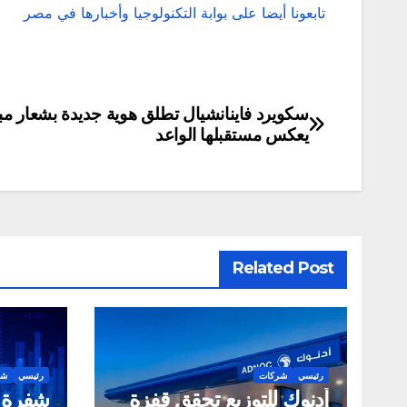
تابعونا أيضا على بوابة التكنولوجيا وأخبارها في مصر
سكويرد فاينانشيال تطلق هوية جديدة بشعار مب
تصفّح
يعكس مستقبلها الواعد
المقالات
Related Post
رئيسي
شركات
رئيسي
شر
أدنوك للتوزيع تحقق قفزة
شفرة ت