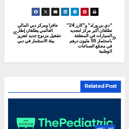
“دي بي ورلد” و”كارز 24″
جافزا ومركز دبي المالي
تصفّح
تطلقان أكبر مركز لتجديد
العالمي يطلقان إطار
السيارات في المنطقة
تشغيل مزدوج جديد لتعزيز
المقالات
باستثمار 55 مليون درهم
بيئة الاستثمار في دبي
في مجمّع الصناعات
الوطنية
Related Post
جديد
رئيسي