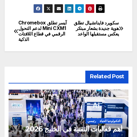
سكويرد فاينانشيال تطلق
آيسر تطلق Chromebox
تصفّح
هوية جديدة بشعار مبتكر
Mini CXM1 لدعم التحول
يعكس مستقبلها الواعد
الرقمي في قطاع اللافتات
المقالات
الذكية
Related Post
التكنولوجيا الحياة
رئيسي
أهم فعاليات التقنية في الخليج 2026