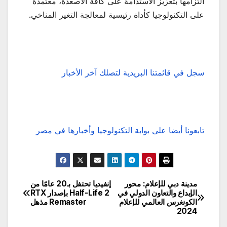
التزامها بتعزيز الاستدامة على كافة الأصعدة، معتمدةً
على التكنولوجيا كأداة رئيسية لمعالجة التغير المناخي.
سجل في قائمتنا البريدية لتصلك آخر الأخبار
تابعونا أيضا على بوابة التكنولوجيا وأخبارها في مصر
مدينة دبي للإعلام: محور
إنفيديا تحتفل بـ20 عامًا من
تصفّح
الإبداع والتعاون الدولي في
Half-Life 2 بإصدار RTX
الكونغرس العالمي للإعلام
Remaster مذهل
المقالات
2024