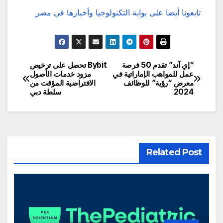
تابعونا أيضا على بوابة التكنولوجيا وأخبارها في مصر
“إي آند” تقدم 50 فرصة
Bybit تحصل على ترخيص
تصفّح
عمل للمواهب الإماراتية في
مزود خدمات الأصول
معرض “رؤية” للوظائف
الافتراضية المؤقت من
المقالات
2024
سلطة دبي
Related Post