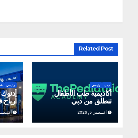
المقالات
Related Post
جديد
رئيسي
رئيسي
شر
أكاديمية طب الأطفال
أدنوك 
تنطلق من دبي
أرباح قي
أغسطس 5, 2026
أغسطس 5, 26