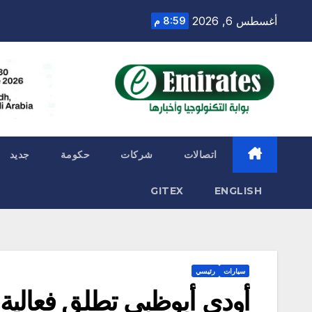
Ski
أغسطس 6, 2026
8:59 م
t
conten
اتصالات
شركات
حكومة
جديد
GITEX
ENGLISH
سيارات
رئيسي