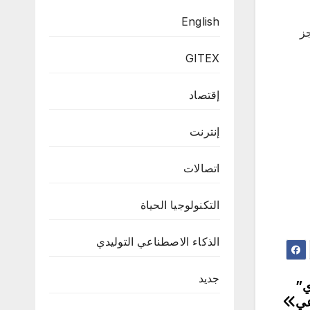
English
جز
GITEX
إقتصاد
إنترنت
اتصالات
التكنولوجيا الحياة
الذكاء الاصطناعي التوليدي
جديد
يه آي”
عي