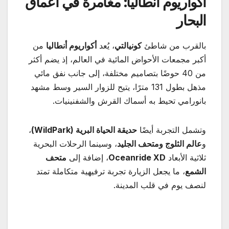
أكواريوم أنطاليا: مغامرة في أعماق
البحار
بالقرب من شاطئ
كونيالتي
، يُعد
أكواريوم أنطاليا
من
أكبر مجمعات الأحواض المائية في العالم، إذ يضم أكثر
من 40 حوضًا بتصاميم مختلفة، إلى جانب نفق مائي
مذهل بطول 131 مترًا، يتيح للزوار السير وسط مشهد
بانورامي تحيط به أسماك القرش والشفنينيات.
وتشمل التجربة أيضًا
حديقة الحياة البرية
(WildPark)
،
و
عالم الثلوج ومتحف الجليد
، وسينما الرحلات البحرية
ثلاثية الأبعاد
Oceanride XD
، إضافة إلى
متحف
الشمع
، ما يجعل الزيارة تجربة ترفيهية متكاملة تمتد
لنصف يوم في قلب المدينة.