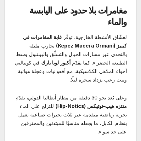
مغامرات بلا حدود على اليابسة
والماء
لعشّاق الأنشطة الخارجية، توفّر
غابة المغامرات في
كيبيز
(Kepez Macera Ormanı)
تجارب مليئة
بالتحدي عبر مسارات الحبال والتسلّق والبينتبول وسط
الطبيعة الخضراء. كما يقدّم
أكتور لونا بارك
في كونيالتي
أجواء الملاهي الكلاسيكية، مع أفعوانيات وعجلة هوائية
وبيت رعب يزداد سحره ليلًا.
وعلى بُعد نحو 30 دقيقة من مطار أنطاليا الدولي، يقدّم
منتزه هيب-نوتيكس
(Hip-Notics)
للتزلج على الماء
تجربة رياضية متقدمة عبر ثلاث بحيرات صناعية تعمل
بنظام الكابل، ما يجعله مناسبًا للمبتدئين والمحترفين
على حد سواء.