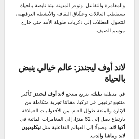
والمغامرة والتفاعل. وتوفر المدينة بيئة نابضة بالحياة
تستقطب العائلات وعشّاق الثقافة والأنشطة الترفيهية،
لتتحول العطلات إلى ذكريات طويلة الأمد حتى خارج
موسم الصيف.
لاند أوف ليجندز: عالم خيالي ينبض
بالحياة
في منطقة
بيليك
، يتربع منتجع
لاند أوف ليجندز
كأكبر
منتجع ترفيهي في تركيا، مقدّمًا تجربة متكاملة من
الإثارة والمتعة طوال العام. من الأفعوانيات العملاقة
بارتفاع يصل إلى 62 مترًا، إلى المغامرات المائية في
أكوا لاند
، وصولًا إلى العوالم التفاعلية مثل
نيكلوديون
لاند
و
ماشا والدب
.