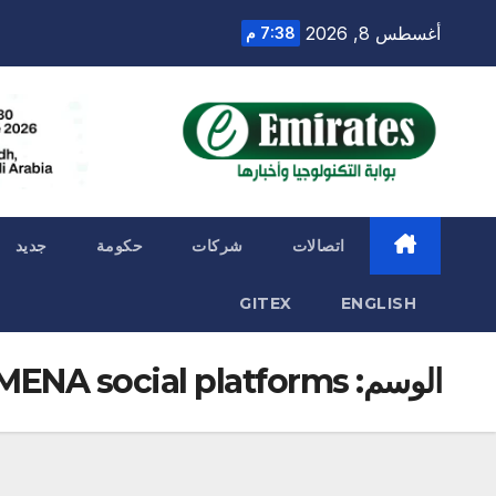
Ski
أغسطس 8, 2026
7:38 م
t
conten
اتصالات
شركات
حكومة
جديد
GITEX
ENGLISH
الوسم:
MENA social platforms