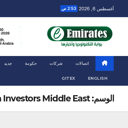
Ski
أغسطس 6, 2026
2:53 ص
t
conten
اتصالات
شركات
حكومة
جديد
GITEX
ENGLISH
الوسم:
 Investors Middle East