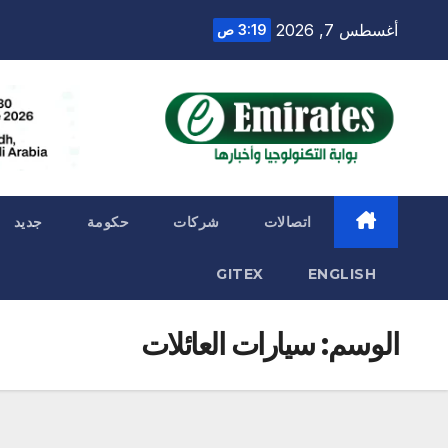
Ski
أغسطس 7, 2026
3:19 ص
t
conten
اتصالات
شركات
حكومة
جديد
GITEX
ENGLISH
الوسم:
سيارات العائلات