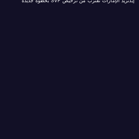
إيدنريد الإمارات تقترب من ترخيص SVF بخطوة جديدة