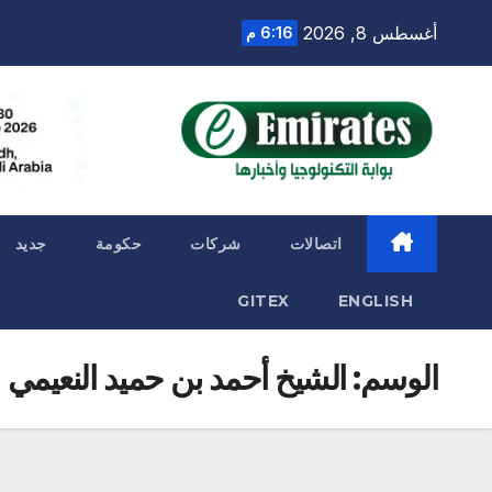
Ski
أغسطس 8, 2026
6:16 م
t
conten
اتصالات
شركات
حكومة
جديد
GITEX
ENGLISH
الوسم:
الشيخ أحمد بن حميد النعيمي