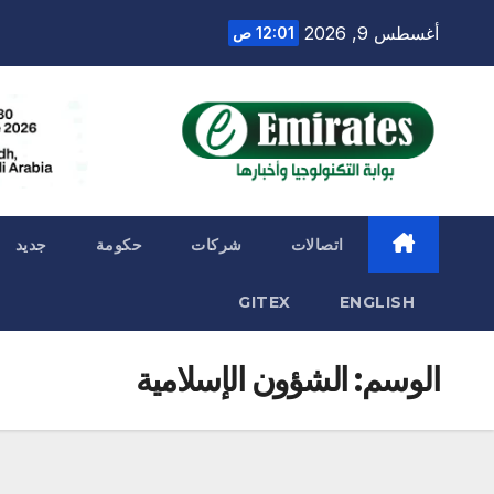
Ski
أغسطس 9, 2026
12:01 ص
t
conten
اتصالات
شركات
حكومة
جديد
GITEX
ENGLISH
الوسم:
الشؤون الإسلامية