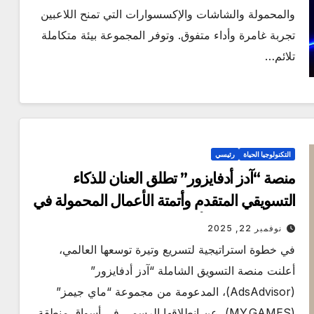
والمحمولة والشاشات والإكسسوارات التي تمنح اللاعبين
تجربة غامرة وأداء متفوق. وتوفر المجموعة بيئة متكاملة
تلائم…
التكنولوجيا الحياة
رئيسي
منصة “آدز أدفايزور” تطلق العنان للذكاء
التسويقي المتقدم وأتمتة الأعمال المحمولة في
منطقة الشرق الأوسط وشمال أفريقيا
نوفمبر 22, 2025
في خطوة استراتيجية لتسريع وتيرة توسعها العالمي،
أعلنت منصة التسويق الشاملة “آدز أدفايزور”
(AdsAdvisor)، المدعومة من مجموعة “ماي جيمز”
(MY.GAMES)، عن انطلاقها الرسمي في أسواق منطقة