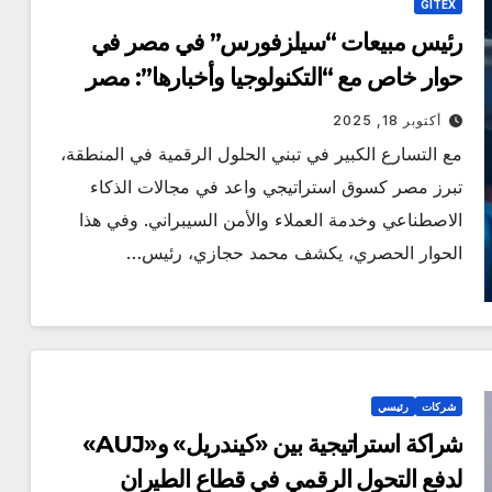
GITEX
رئيس مبيعات “سيلزفورس” في مصر في
حوار خاص مع “التكنولوجيا وأخبارها”: مصر
سوق رقمية واعدة و”متعطشة” للتحول
أكتوبر 18, 2025
التكنولوجي
مع التسارع الكبير في تبني الحلول الرقمية في المنطقة،
تبرز مصر كسوق استراتيجي واعد في مجالات الذكاء
الاصطناعي وخدمة العملاء والأمن السيبراني. وفي هذا
الحوار الحصري، يكشف محمد حجازي، رئيس…
شركات
رئيسي
شراكة استراتيجية بين «كيندريل» و«AUJ»
لدفع التحول الرقمي في قطاع الطيران